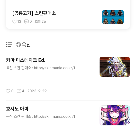
[공룡고기] 스킨판매소
13
0
조회
26
◎ 옥신
분류 전체보기
주요 글 목록
카마 미스테이크 Ed.
글 내용
옥신 스킨 판매소 : http://skinmania.co.kr/1
작성시간
0
4
2023. 9. 29.
호시노 아이
글 내용
옥신 스킨 판매소 : http://skinmania.co.kr/1